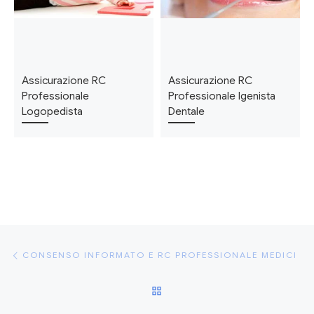
Assicurazione RC
Assicurazione RC
Professionale
Professionale Igenista
Logopedista
Dentale
Navigazione articoli
Articolo precedente
CONSENSO INFORMATO E RC PROFESSIONALE MEDICI
RITORNA ALLA LISTA DEGLI
Ar