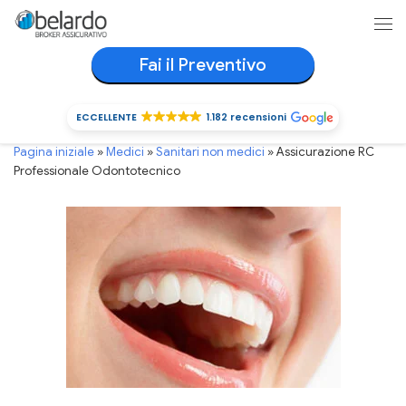
Passa al contenuto
Me
Fai il Preventivo
ECCELLENTE
1.182 recensioni
ECCELLENTE
1.182 recensioni
Pagina iniziale
»
Medici
»
Sanitari non medici
»
Assicurazione RC
Professionale Odontotecnico