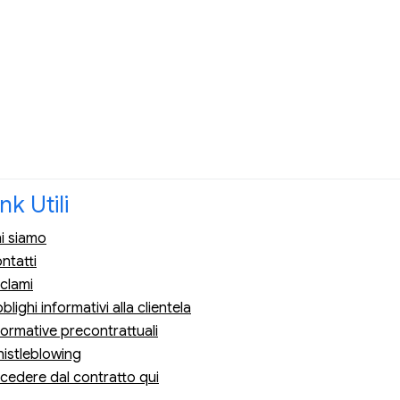
ink Utili
i siamo
ntatti
clami
blighi informativi alla clientela
formative precontrattuali
istleblowing
cedere dal contratto qui