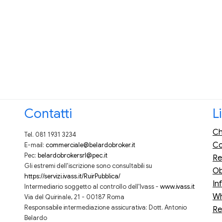
Contatti
L
Ch
Tel. 081 1931 3234
Co
E-mail:
commerciale@belardobroker.it
Pec:
belardobrokersrl@pec.it
Re
Gli estremi dell'iscrizione sono consultabili su
Ob
https://servizi.ivass.it/RuirPubblica/
In
Intermediario soggetto al controllo dell'Ivass -
www.ivass.it
Wh
Via del Quirinale, 21 - 00187 Roma
Responsabile intermediazione assicurativa: Dott. Antonio
Re
Belardo