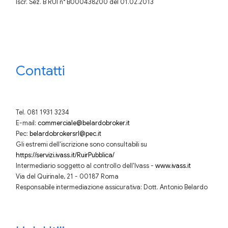
Iscr. Sez. B RUI n° B000438200 del 01.02.2013
Contatti
Tel. 081 1931 3234
E-mail:
commerciale@belardobroker.it
Pec:
belardobrokersrl@pec.it
Gli estremi dell'iscrizione sono consultabili su
https://servizi.ivass.it/RuirPubblica/
Intermediario soggetto al controllo dell'Ivass -
www.ivass.it
Via del Quirinale, 21 - 00187 Roma
Responsabile intermediazione assicurativa: Dott. Antonio Belardo