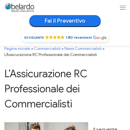
Passa al contenuto
Me
Fai il Preventivo
ECCELLENTE
1.182 recensioni
ECCELLENTE
1.182 recensioni
Pagina iniziale
»
Commercialisti
»
News Commercialisti
»
L’Assicurazione RC Professionale dei Commercialisti
L’Assicurazione RC
Professionale dei
Commercialisti
Il seguente