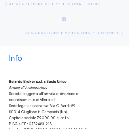
Navigazione articoli
ASSICURAZIONE RC PROFESSIONALE MEDICI
RITORNA ALLA LISTA DEGLI
Ar
ASSICURAZIONE PROFESSIONALE INGEGNERI
Info
Belardo Broker s.r.l.
a Socio Unico
Broker di Assicurazioni
Società soggetta all'attività di direzione e
coordinamento di Alloro srl.
Sede legale e operativa: Via G. Verdi, 59
80014 Giugliano in Campania (Na)
Capitale sociale 79.000,00 euro i. v.
P. IVA e CF : 07324831218