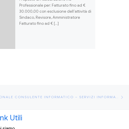
Professionale per: Fatturato fino ad €
30.000,00 con esclusione dell’attività di
Sindaco, Revisore, Amministratore
Fatturato fino ad € […]
Ar
 ARTICOLI
RC PROFESSIONALE CONSULENTE INFORMATICO – SERVIZI INFORMATICI
ink Utili
i siamo