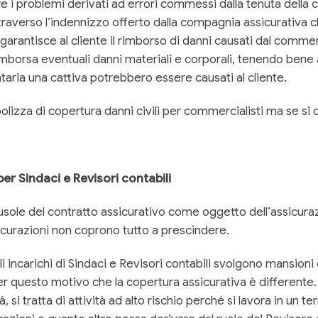
i problemi derivati ad errori commessi dalla tenuta della cont
attraverso l’indennizzo offerto dalla compagnia assicurativa c
e garantisce al cliente il rimborso di danni causati dal com
mborsa eventuali danni materiali e corporali, tenendo bene a
taria una cattiva potrebbero essere causati al cliente.
lizza di copertura danni civili per commercialisti ma se si o
r Sindaci e Revisori contabili
ausole del contratto assicurativo come oggetto dell’assicura
icurazioni non coprono tutto a prescindere.
li incarichi di Sindaci e Revisori contabili svolgono mansion
er questo motivo che la copertura assicurativa è differente. I
si tratta di attività ad alto rischio perché si lavora in un 