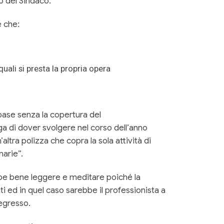
 o del Sindaco.
e che:
quali si presta la propria opera
 base senza la copertura del
nga di dover svolgere nel corso dell’anno
altra polizza che copra la sola attività di
narie”.
bbe bene leggere e meditare poiché la
ti ed in quel caso sarebbe il professionista a
regresso.