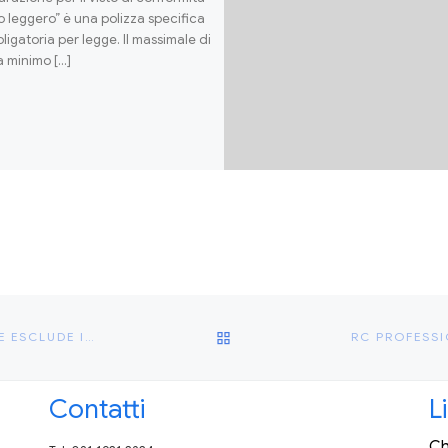
to leggero” è una polizza specifica
ligatoria per legge. Il massimale di
a minimo […]
RITORNA ALLA LISTA DEGLI
RESPONSABILITÀ MEDICA E LINEE GUIDA: L’APPLICAZIONE ESCLUDE I RISCHI?
Contatti
L
Ch