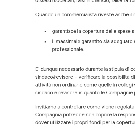
dissesti societari, falsi in bilancio, false f
Quando un commercialista riveste anche il r
garantisce la copertura delle spese a t
il massimale garantito sia adeguato sia
professionale.
E’ dunque necessario durante la stipula di c
sindaco/revisore – verificare la possibilità 
attività non ordinarie come quelle in collegi 
sindaco e revisore in quanto le Compagnie pr
Invitiamo a controllare come viene regolata 
Compagnia potrebbe non coprire la responsabil
dover utilizzare i propri fondi per la copertu