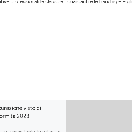
ve professionali le clausole riguardanti e le franchigie e gli
curazione visto di
ormità 2023
curazione per il visto di conformità