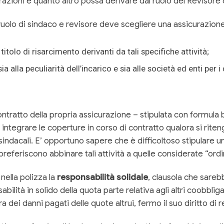
atturazioni e quanto altro possa derivare dal ruolo del Revisore
uolo di sindaco e revisore deve scegliere una assicurazion
itolo di risarcimento derivanti da tali specifiche attività;
 alla peculiarità dell’incarico e sia alle società ed enti per i 
ontratto della propria assicurazione – stipulata con formula
di integrare le coperture in corso di contratto qualora si rite
sindacali. E’ opportuno sapere che è difficoltoso stipulare un’
eferiscono abbinare tali attività a quelle considerate “ordi
nella polizza la
responsabilità solidale
, clausola che sare
ità in solido della quota parte relativa agli altri coobbliga
ra dei danni pagati delle quote altrui, fermo il suo diritto di 