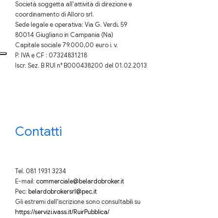
Società soggetta all'attività di direzione e
coordinamento di Alloro srl.
Sede legale e operativa: Via G. Verdi, 59
80014 Giugliano in Campania (Na)
Capitale sociale 79.000,00 euro i. v.
P. IVA e CF : 07324831218
Iscr. Sez. B RUI n° B000438200 del 01.02.2013
Contatti
Tel. 081 1931 3234
E-mail:
commerciale@belardobroker.it
Pec:
belardobrokersrl@pec.it
Gli estremi dell'iscrizione sono consultabili su
https://servizi.ivass.it/RuirPubblica/