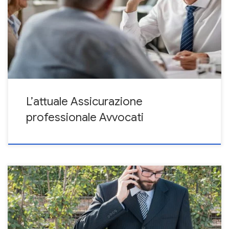
Ministero della Giustizia del 22/09/2016. Tale decreto è intitolato
“Condizioni essenziali e massimali minimi delle polizze assicurative
a copertura della responsabilità civile e degli infortuni derivanti
dall’esercizio della professione di avvocato“. In merito […]
L’attuale Assicurazione
professionale Avvocati
Quando si stipula un’assicurazione rc professionale per Avvocato
occorre considerare diversi elementi. Il massimale, le esclusioni, le
franchigie gli scoperti, la cd. retroattività (chiamata anche