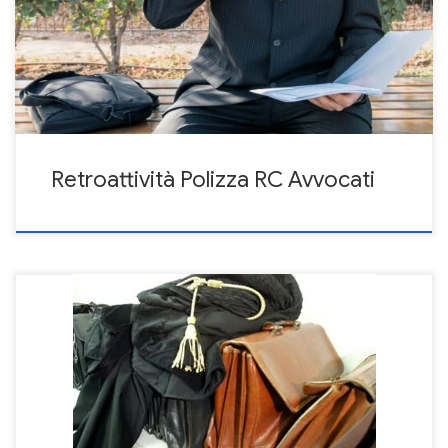
pregressa) della copertura assicurativa. Per retroattività si
intende che la polizza professionale stipulata oggi dà copertura
anche alle prestazioni professionali svolte nel passato. Come
funziona […]
Retroattività Polizza RC Avvocati
Nuovo decreto legislativo: obbligo di copertura assicurativa RC Il
decreto Orlando: nuove regole per il 2017 In seguito al nuovo
decreto legislativo del 22 Settembre 2016 cambiano le condizioni
assicurative a copertura della polizza rc professionale avvocati e
degli infortuni derivanti dall’esercizio della professione.
L’assicurazione dovrà prevedere la copertura della responsabilità