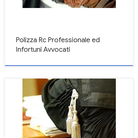
[…]
Polizza Rc Professionale ed
Infortuni Avvocati
Assicurazione obbligatoria avvocati: ieri ed oggi La polizza rc
professionale per l’Avvocato è stata resa obbligatoria dal
legislatore da Agosto 2013. Tale obbligatorietà della copertura
assicurativa è stata sancita col DPR 137/2012 del 07.08.2012. In
un primo momento l’obbligatorietà della copertura fu fissata
nell’agosto 2012. Alcune cause dovute all’organizzazione da […]