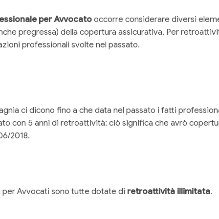
fessionale per Avvocato
occorre considerare diversi element
che pregressa) della copertura assicurativa. Per retroattivit
zioni professionali svolte nel passato.
nia ci dicono fino a che data nel passato i fatti professio
o con 5 anni di retroattività: ciò significa che avrò copertura
/06/2018.
i per Avvocati sono tutte dotate di
retroattività illimitata
.