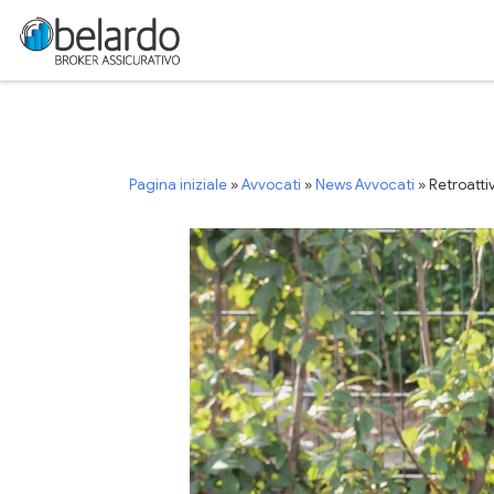
Passa al contenuto
Pagina iniziale
»
Avvocati
»
News Avvocati
»
Retroatti