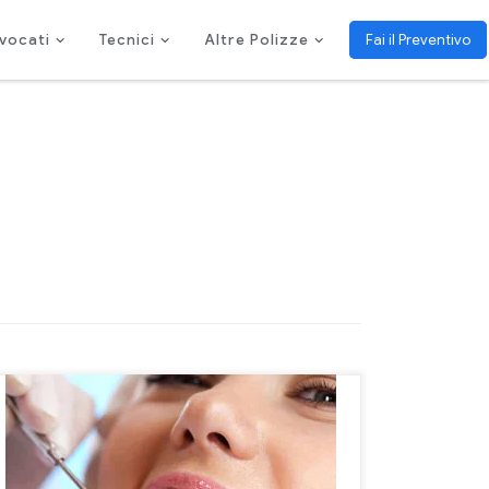
vocati
Tecnici
Altre Polizze
Fai il Preventivo
L’assicurazione rc professionale per Igienista dentale
tiene indenne tale professionista sanitario da errori
che potrebbero essere causati dallo svolgimento
della quotidiana delicata attività professionale.