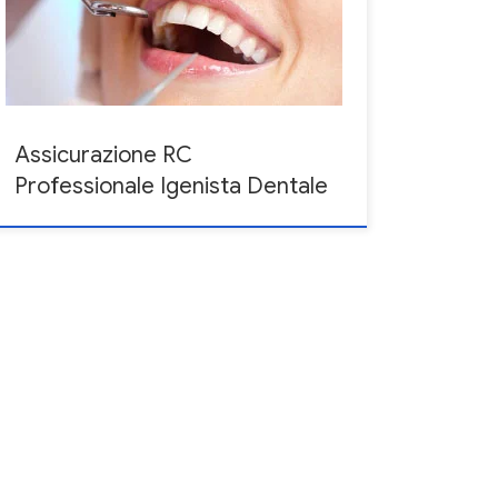
L’errore professionale dell’ Igienista dentale potrebbe
causare un danno a terzi – che sono normalmente i
pazienti – e quindi tale danno, qualora venga
accertata la […]
Assicurazione RC
Professionale Igenista Dentale