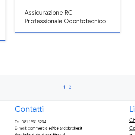
Assicurazione RC
Professionale Odontotecnico
1
2
Contatti
L
Ch
Tel. 081 1931 3234
Co
E-mail:
commerciale@belardobroker.it
Pec:
belardobrokersrl@pec.it