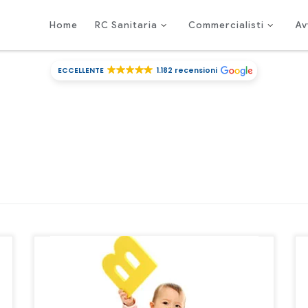
Home
RC Sanitaria
Commercialisti
Av
ECCELLENTE
1.182 recensioni
Le polizze professionali per Logopedisti, secondo ciò
che offre normalmente il mercato assicurativo,