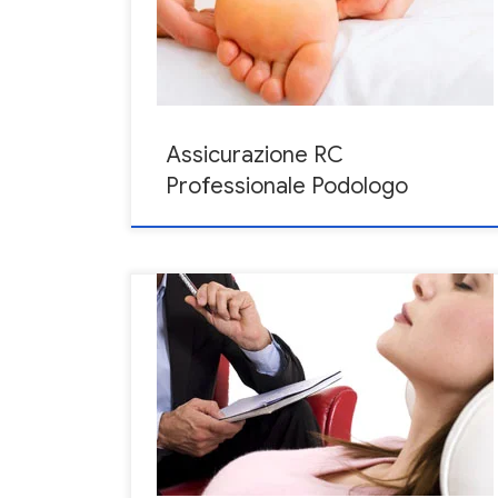
ciò significa che sono coperte le attività del Podologo
svolte durante il periodo di assicurazione o anche
prima della stipula della polizza
Assicurazione RC
Professionale Podologo
la polizza professionale per Psicologo dà copertura
anche per le prestazioni professionali svolte anche
prima della stipula sempre se tali prestazioni, già
prima di stipulare la polizza, non abbiano generato de
reclami noti come richiesta di risarcimento danni,
avviso di garanzia, o ogni altro fatto o atto che in
qualche modo determinino probabilmente una
successiva richiesta di risarcimento danni