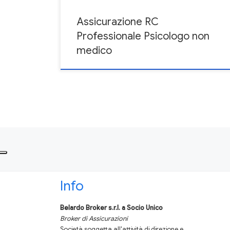
Assicurazione RC
Professionale Psicologo non
medico
Navigazione articoli
Info
Belardo Broker s.r.l.
a Socio Unico
Broker di Assicurazioni
Società soggetta all'attività di direzione e