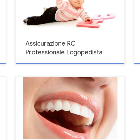
hanno dei massimali che partono da € 500.000,00
fino € 2.000.000,00 salvo particolari pattuizioni che
li derogano
Assicurazione RC
Professionale Logopedista
Le polizze professionali per Odontotecnici, secondo
ciò che offre normalmente il mercato assicurativo,
hanno dei massimali che partono da € 500.000,00
i
fino € 2.000.000,00 salvo particolari pattuizioni che
li derogano. Ricordiamo che il massimale è il massimo
esborso economico che la Compagnia si impegna a
pagare in caso di sinistro