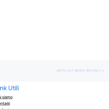
Ar
ARTICOLI MENO RECENTI
ink Utili
i siamo
ntatti