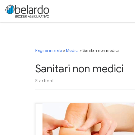
Passa al contenuto
Pagina iniziale
»
Medici
»
Sanitari non medici
Sanitari non medici
8 articoli
Le polizze professionali per Podologi presenti sul
mercato sono generalmente in regime claims made: