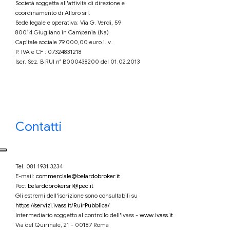
Società soggetta all'attività di direzione e
coordinamento di Alloro srl.
Sede legale e operativa: Via G. Verdi, 59
80014 Giugliano in Campania (Na)
Capitale sociale 79.000,00 euro i. v.
P. IVA e CF : 07324831218
Iscr. Sez. B RUI n° B000438200 del 01.02.2013
Contatti
Tel. 081 1931 3234
E-mail:
commerciale@belardobroker.it
Pec:
belardobrokersrl@pec.it
Gli estremi dell'iscrizione sono consultabili su
https://servizi.ivass.it/RuirPubblica/
Intermediario soggetto al controllo dell'Ivass -
www.ivass.it
Via del Quirinale, 21 - 00187 Roma