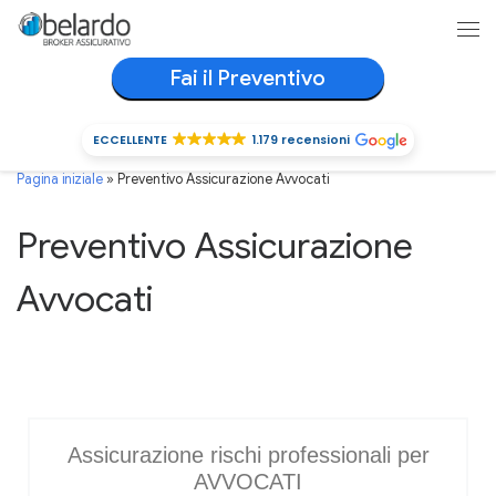
Passa al contenuto
Me
Fai il Preventivo
ECCELLENTE
1.179 recensioni
ECCELLENTE
1.179 recensioni
Pagina iniziale
»
Preventivo Assicurazione Avvocati
Preventivo Assicurazione
Avvocati
Assicurazione rischi professionali per
AVVOCATI