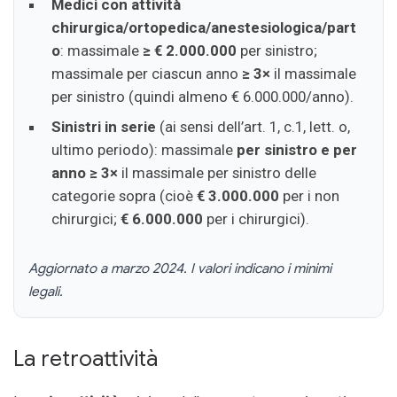
Medici con attività
chirurgica/ortopedica/anestesiologica/part
o
: massimale
≥ € 2.000.000
per sinistro;
massimale per ciascun anno
≥ 3×
il massimale
per sinistro (quindi almeno € 6.000.000/anno).
Sinistri in serie
(ai sensi dell’art. 1, c.1, lett. o,
ultimo periodo): massimale
per sinistro e per
anno ≥ 3×
il massimale per sinistro delle
categorie sopra (cioè
€ 3.000.000
per i non
chirurgici;
€ 6.000.000
per i chirurgici).
Aggiornato a marzo 2024. I valori indicano i minimi
legali.
La retroattività