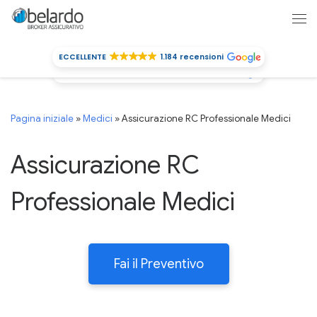
Passa al contenuto
Me
ECCELLENTE
1.184 recensioni
ECCELLENTE
1.184 recensioni
Pagina iniziale
»
Medici
»
Assicurazione RC Professionale Medici
Assicurazione RC
Professionale Medici
Fai il Preventivo