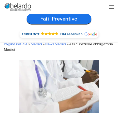
Passa al contenuto
Me
Fai il Preventivo
ECCELLENTE
1.184 recensioni
ECCELLENTE
1.184 recensioni
Pagina iniziale
»
Medici
»
News Medici
»
Assicurazione obbligatoria
Medici