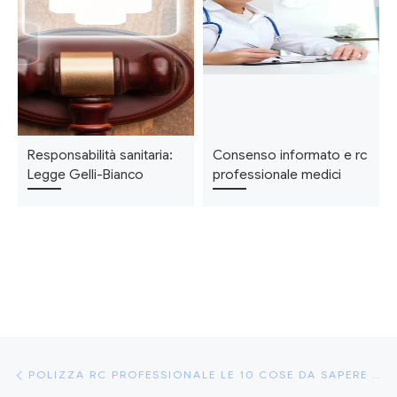
Responsabilità sanitaria:
Consenso informato e rc
Legge Gelli-Bianco
professionale medici
Navigazione articoli
Articolo precedente
POLIZZA RC PROFESSIONALE LE 10 COSE DA SAPERE QUANDO ACQUISTI UNA