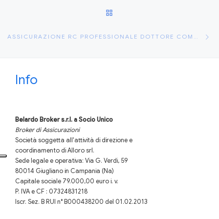
RITORNA ALLA LISTA DEGLI
Ar
ASSICURAZIONE RC PROFESSIONALE DOTTORE COMMERCIALISTA
Info
Belardo Broker s.r.l.
a Socio Unico
Broker di Assicurazioni
Società soggetta all'attività di direzione e
coordinamento di Alloro srl.
Sede legale e operativa: Via G. Verdi, 59
80014 Giugliano in Campania (Na)
Capitale sociale 79.000,00 euro i. v.
P. IVA e CF : 07324831218
Iscr. Sez. B RUI n° B000438200 del 01.02.2013