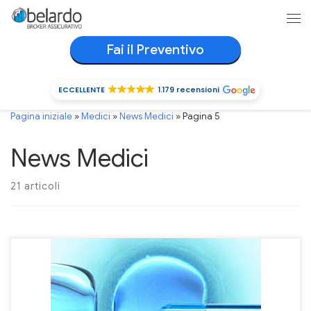
Passa al contenuto
Me
Fai il Preventivo
ECCELLENTE
1.179 recensioni
ECCELLENTE
1.179 recensioni
Pagina iniziale
»
Medici
»
News Medici
»
Pagina 5
News Medici
21 articoli
Il mercato assicurativo per la RC Professionale dei Ginecologi
negli ultimi anni si è adeguato alle sempre più numerose esigenze