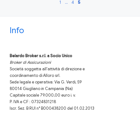
1
…
4
5
Info
Belardo Broker s.r.l.
a Socio Unico
Broker di Assicurazioni
Società soggetta all'attività di direzione e
coordinamento di Alloro srl.
Sede legale e operativa: Via G. Verdi, 59
80014 Giugliano in Campania (Na)
Capitale sociale 79.000,00 euro i. v.
P. IVA e CF : 07324831218
Iscr. Sez. B RUI n° B000438200 del 01.02.2013