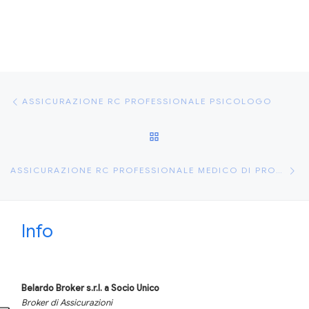
Navigazione articoli
Articolo precedente
ASSICURAZIONE RC PROFESSIONALE PSICOLOGO
RITORNA ALLA LISTA DEGLI
Ar
ASSICURAZIONE RC PROFESSIONALE MEDICO DI PRONTO SOCCORSO
Info
Belardo Broker s.r.l.
a Socio Unico
Broker di Assicurazioni