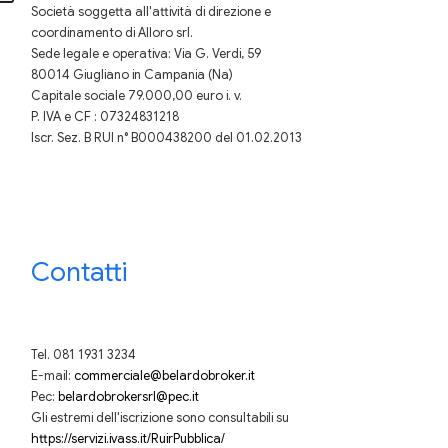
Società soggetta all'attività di direzione e
coordinamento di Alloro srl.
Sede legale e operativa: Via G. Verdi, 59
80014 Giugliano in Campania (Na)
Capitale sociale 79.000,00 euro i. v.
P. IVA e CF : 07324831218
Iscr. Sez. B RUI n° B000438200 del 01.02.2013
Contatti
Tel. 081 1931 3234
E-mail:
commerciale@belardobroker.it
Pec:
belardobrokersrl@pec.it
Gli estremi dell'iscrizione sono consultabili su
https://servizi.ivass.it/RuirPubblica/