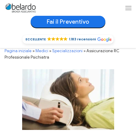
Passa al contenuto
Me
Fai il Preventivo
ECCELLENTE
1.183 recensioni
ECCELLENTE
1.183 recensioni
Pagina iniziale
»
Medici
»
Specializzazioni
»
Assicurazione RC
Professionale Psichiatra