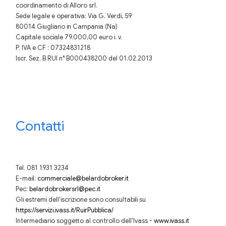
coordinamento di Alloro srl.
Sede legale e operativa: Via G. Verdi, 59
80014 Giugliano in Campania (Na)
Capitale sociale 79.000,00 euro i. v.
P. IVA e CF : 07324831218
Iscr. Sez. B RUI n° B000438200 del 01.02.2013
Contatti
Tel. 081 1931 3234
E-mail:
commerciale@belardobroker.it
Pec:
belardobrokersrl@pec.it
Gli estremi dell'iscrizione sono consultabili su
https://servizi.ivass.it/RuirPubblica/
Intermediario soggetto al controllo dell'Ivass -
www.ivass.it