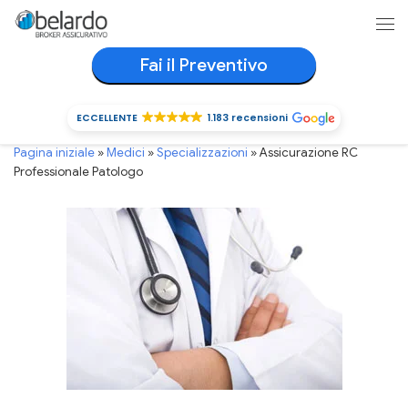
Passa al contenuto
Me
Fai il Preventivo
ECCELLENTE
1.183 recensioni
ECCELLENTE
1.183 recensioni
Pagina iniziale
»
Medici
»
Specializzazioni
»
Assicurazione RC
Professionale Patologo