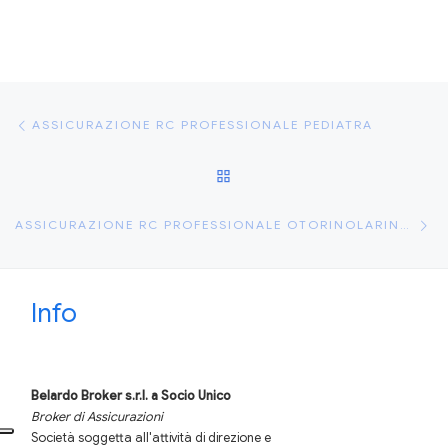
Navigazione articoli
Articolo precedente
ASSICURAZIONE RC PROFESSIONALE PEDIATRA
RITORNA ALLA LISTA DEGLI
Ar
ASSICURAZIONE RC PROFESSIONALE OTORINOLARINGOIATRA
Info
Belardo Broker s.r.l.
a Socio Unico
Broker di Assicurazioni
Società soggetta all'attività di direzione e